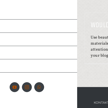
AKTUELLES /
VERANSTALTUNGEN
Would
KIRCHENBOTE
Use beaut
GRUPPEN UND KREISE
materials
attentio
PARTNER
your blo
KONTAKT
YouTube
Instagram
WhatsApp
KONTAK