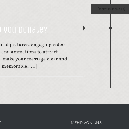
Februar 2015
 you donate?
iful pictures, engaging video
 and animations to attract
n, make your message clear and
g memorable. […]
T
MEHR VON UNS